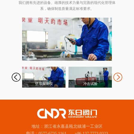
我们拥有先进的设备、雄厚的技术力量与完善的现代化管理体
系，确保制造质量满足标准要求。
壁厚探测仪
冲击试验
检
地址：浙江省永嘉县瓯北镇浦一工业区
电话：0577-6735 1161 +86 137 7773 0323